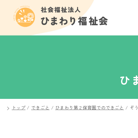
ひ
トップ
/
できごと
/
ひまわり第２保育園でのできごと
/
ぞ