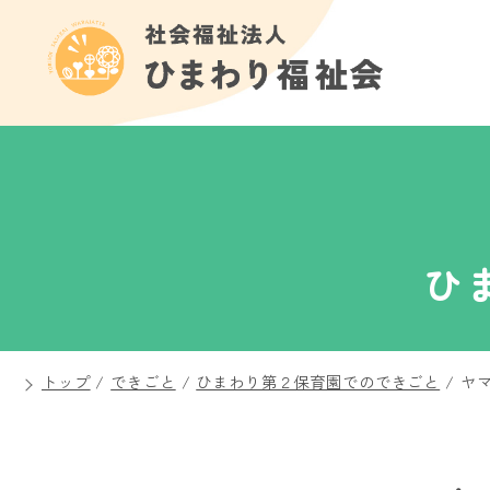
ひ
トップ
/
できごと
/
ひまわり第２保育園でのできごと
/
ヤ