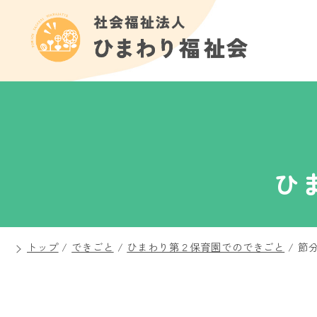
ひ
トップ
/
できごと
/
ひまわり第２保育園でのできごと
/
節