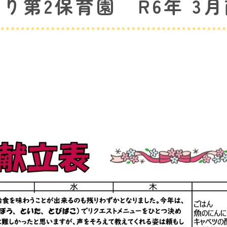
り第2保育園 R6年 3