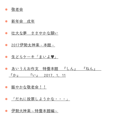
敬老会
新年会 戌年
壮大な夢 ささやかな願い
2017伊勢太神楽－本館－
生どらケーキ「まいよ♥」
あいうえお作文 特養本館 『しん』 『ねん』
『か』 『い』 2017．1．11
賑やかな敬老会！！
「だれに投票しようかな・・・」
伊勢大神楽～特養本館編～