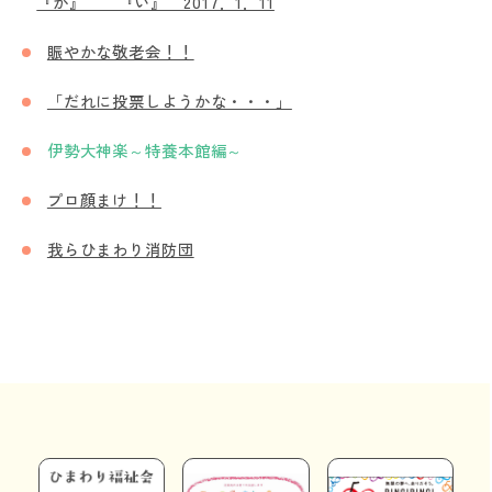
『か』 『い』 2017．1．11
賑やかな敬老会！！
「だれに投票しようかな・・・」
伊勢大神楽～特養本館編～
プロ顔まけ！！
我らひまわり消防団