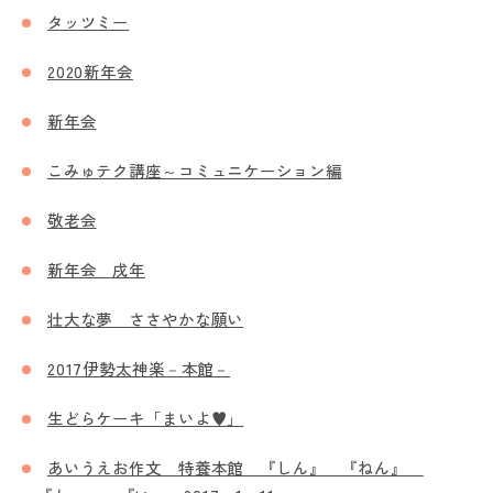
タッツミー
2020新年会
新年会
こみゅテク講座～コミュニケーション編
敬老会
新年会 戌年
壮大な夢 ささやかな願い
2017伊勢太神楽－本館－
生どらケーキ「まいよ♥」
あいうえお作文 特養本館 『しん』 『ねん』