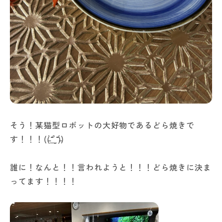
そう！某猫型ロボットの大好物であるどら焼きで
す！！！((̵̵́ ̆̂̑͟˚̩̮ ̆̂̑)̵̵̀)
誰に！なんと！！言われようと！！！どら焼きに決ま
ってます！！！！