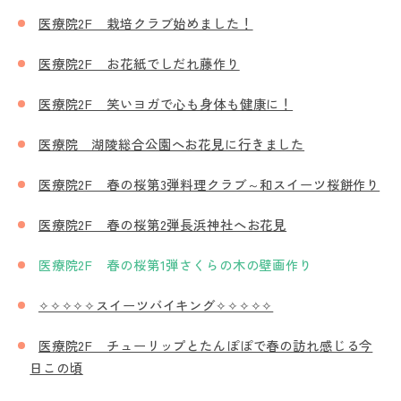
医療院2F 栽培クラブ始めました！
医療院2F お花紙でしだれ藤作り
医療院2F 笑いヨガで心も身体も健康に！
医療院 湖陵総合公園へお花見に行きました
医療院2F 春の桜第3弾料理クラブ～和スイーツ桜餅作り
医療院2F 春の桜第2弾長浜神社へお花見
医療院2F 春の桜第1弾さくらの木の壁画作り
✧✧✧✧✧スイーツバイキング✧✧✧✧✧
医療院2F チューリップとたんぽぽで春の訪れ感じる今
日この頃