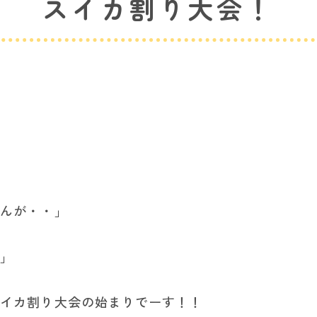
スイカ割り大会！
らんが・・」
！」
イカ割り大会の始まりでーす！！