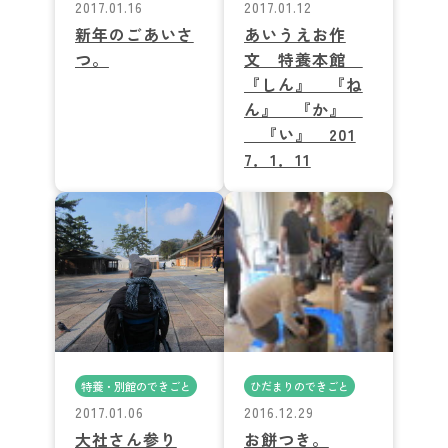
2017.01.16
2017.01.12
新年のごあいさ
あいうえお作
つ。
文 特養本館
『しん』 『ね
ん』 『か』
『い』 201
7．1．11
特養・別館のできごと
ひだまりのできごと
2017.01.06
2016.12.29
大社さん参り
お餅つき。