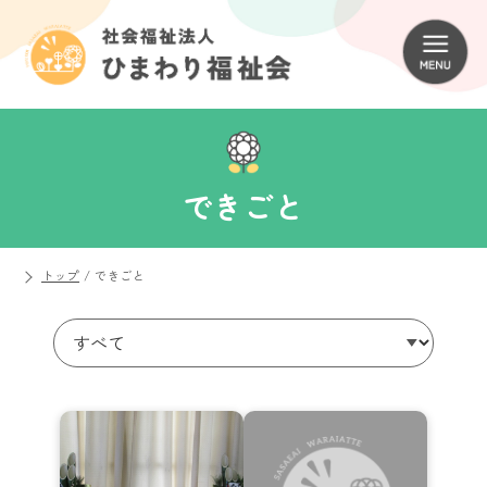
できごと
トップ
/
できごと