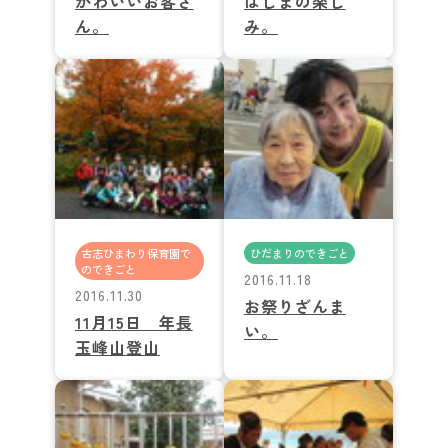
かわいいお客さ
はしまの楽し
ん。
み。
古志ひまわり保育園で
ひだまりのできごと
のできごと
2016.11.18
2016.11.30
お祭りざんま
11月15日 年長
い。
玉峰山登山